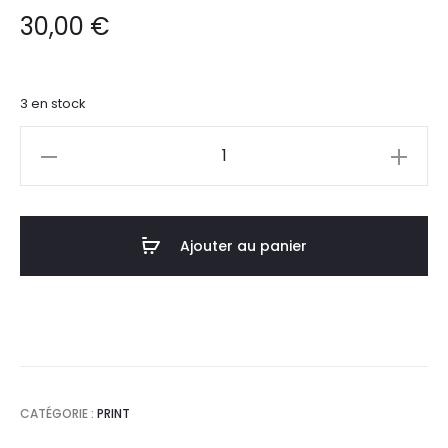
30,00
€
3 en stock
quantité
de
Amour
partout
Ajouter au panier
-
fond
rose
CATÉGORIE :
PRINT