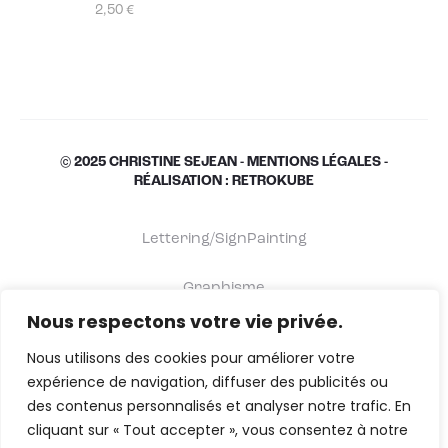
2,50
€
© 2025 CHRISTINE SEJEAN -
MENTIONS LÉGALES
-
RÉALISATION : RETROKUBE
Lettering/SignPainting
Graphisme
Nous respectons votre vie privée.
Shop
Nous utilisons des cookies pour améliorer votre
expérience de navigation, diffuser des publicités ou
À propos
des contenus personnalisés et analyser notre trafic. En
cliquant sur « Tout accepter », vous consentez à notre
Contact