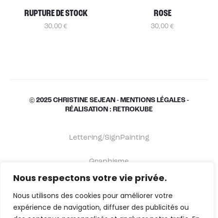
RUPTURE DE STOCK
ROSE
30,00
€
30,00
€
© 2025 CHRISTINE SEJEAN -
MENTIONS LÉGALES
-
RÉALISATION : RETROKUBE
Lettering/SignPainting
Graphisme
Nous respectons votre vie privée.
Shop
Nous utilisons des cookies pour améliorer votre
expérience de navigation, diffuser des publicités ou
À propos