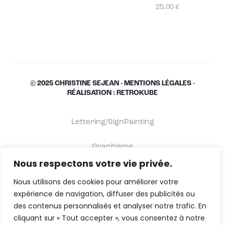
25,00
€
© 2025 CHRISTINE SEJEAN -
MENTIONS LÉGALES
-
RÉALISATION : RETROKUBE
Lettering/SignPainting
Graphisme
Nous respectons votre vie privée.
Shop
Nous utilisons des cookies pour améliorer votre
expérience de navigation, diffuser des publicités ou
À propos
des contenus personnalisés et analyser notre trafic. En
cliquant sur « Tout accepter », vous consentez à notre
Contact