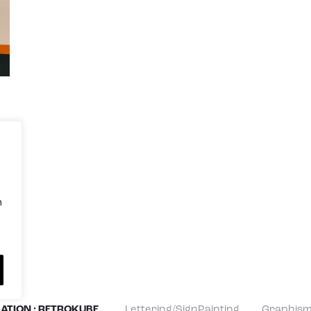
n
SATION : RETROKUBE
Lettering/SignPainting
Graphis